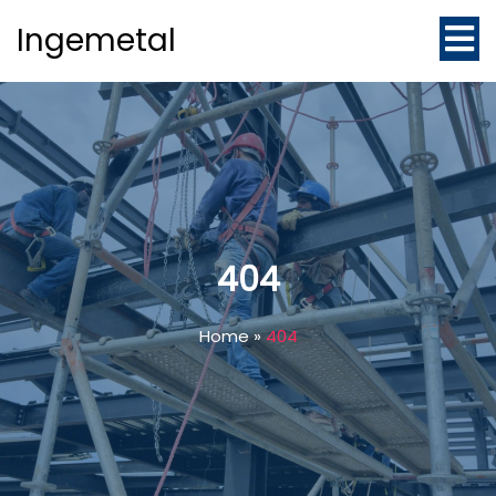
Ingemetal
404
Home
»
404