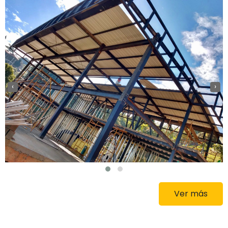
‹
›
Ver más